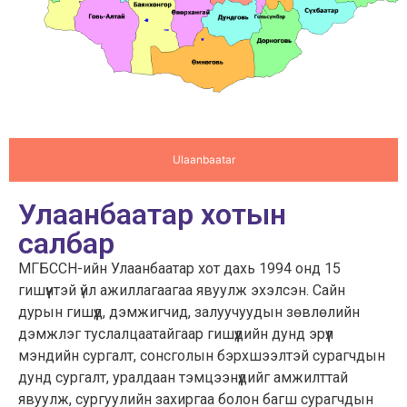
Ulaanbaatar
Улаанбаатар хотын
салбар
МГБССН-ийн Улаанбаатар хот дахь 1994 онд 15
гишүүнтэй үйл ажиллагаагаа явуулж эхэлсэн. Сайн
дурын гишүүд, дэмжигчид, залуучуудын зөвлөлийн
дэмжлэг туслалцаатайгаар гишүүдийн дунд эрүүл
мэндийн сургалт, сонсголын бэрхшээлтэй сурагчдын
дунд сургалт, уралдаан тэмцээнүүдийг амжилттай
явуулж, сургуулийн захиргаа болон багш сурагчдын