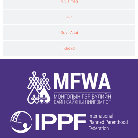
Tuv aimag
Uvs
Govi-Altai
Khovd