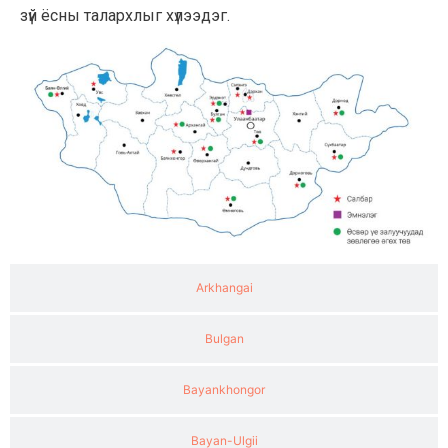
зүй ёсны талархлыг хүлээдэг.
Arkhangai
Bulgan
Bayankhongor
Bayan-Ulgii