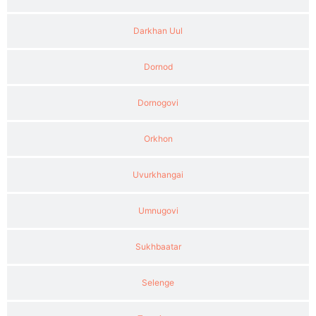
Darkhan Uul
Dornod
Dornogovi
Orkhon
Uvurkhangai
Umnugovi
Sukhbaatar
Selenge