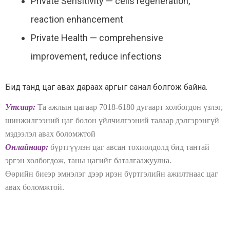
Private Sensitivity — cells regeneration,
reaction enhancement
Private Health — comprehensive
improvement, reduce infections
Бид танд цаг авах дараах аргыг санал болгож байна.
Утсаар:
Та ажлын цагаар 7018-6180 дугаарт холбогдон үзлэг,
шинжилгээний цаг болон үйлчилгээний талаар дэлгэрэнгүй
мэдээлэл авах боломжтой
Онлайнаар:
бүртгүүлэн цаг авсан тохиолдолд бид тантай
эргэн холбогдож, таны цагийг баталгаажуулна.
Өөрийн биеэр эмнэлэг дээр ирэн бүртгэлийн ажилтнаас цаг
авах боломжтой.