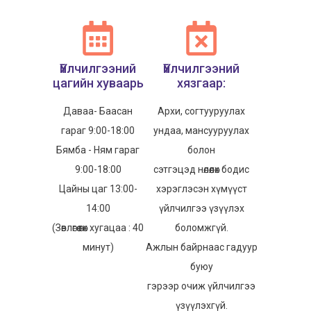
Үйлчилгээний
Үйлчилгээний
цагийн хуваарь
хязгаар:
Даваа- Баасан
Архи, согтууруулах
гараг 9:00-18:00
ундаа, мансууруулах
Бямба - Ням гараг
болон
9:00-18:00
сэтгэцэд нөлөөлөх бодис
Цайны цаг 13:00-
хэрэглэсэн хүмүүст
14:00
үйлчилгээ үзүүлэх
(Зөвлөгөө өгөх хугацаа : 40
боломжгүй.
минут)
Ажлын байрнаас гадуур
буюу
гэрээр очиж үйлчилгээ
үзүүлэхгүй.