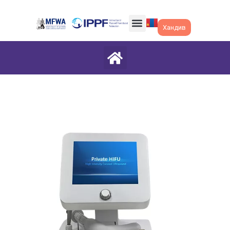
Хандив