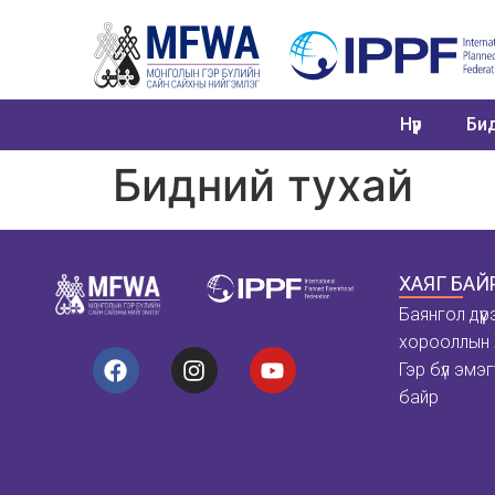
Нүүр
Бид
Бидний тухай
ХАЯГ БА
Баянгол дүүр
хорооллын 
Гэр бүл эмэг
байр