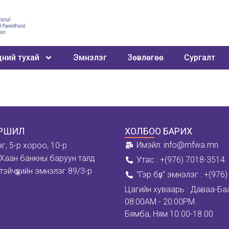
ний тухай
Эмнэлэг
Зөвлөгөө
Сургалт
ЙРШИЛ
ХОЛБОО БАРИХ
Имэйл: info@mfwa.mn
эг, 5-р хороо, 10-р
Хаан банкны баруун талд
Утас : +(976) 7018-3514
тэйчүүдийн эмнэлэг 89/3-р
''Гэр бүл" эмнэлэг : +(97
Цагийн хуваарь : Даваа-Ба
08:00AM - 20:00PM
Бямба, Ням 10.00-18.00