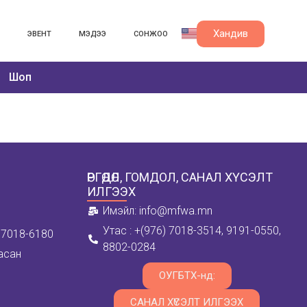
Хандив
ЭВЕНТ
МЭДЭЭ
СОНЖОО
Шоп
ӨРГӨДӨЛ, ГОМДОЛ, САНАЛ ХҮСЭЛТ
ИЛГЭЭХ
Имэйл: info@mfwa.mn
Утас : +(976) 7018-3514, 9191-0550,
6) 7018-6180
8802-0284
асан
ОУГБТХ-нд:
САНАЛ ХҮСЭЛТ ИЛГЭЭХ