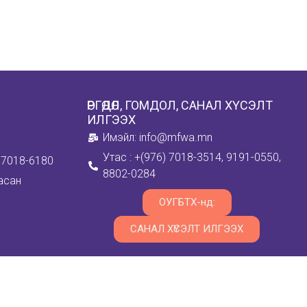
ӨРГӨДӨЛ, ГОМДОЛ, САНАЛ ХҮСЭЛТ
ИЛГЭЭХ
Имэйл: info@mfwa.mn
Утас : +(976) 7018-3514, 9191-0550,
6) 7018-6180
8802-0284
асан
ОУГБТХ-нд:
САНАЛ ХҮСЭЛТ ИЛГЭЭХ