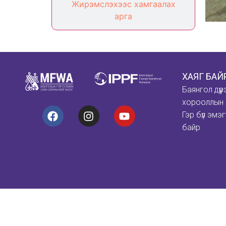
Жирэмслэхээс хамгаалах
арга
ХАЯГ БА
Баянгол дүүр
хорооллын 
Гэр бүл эмэг
байр