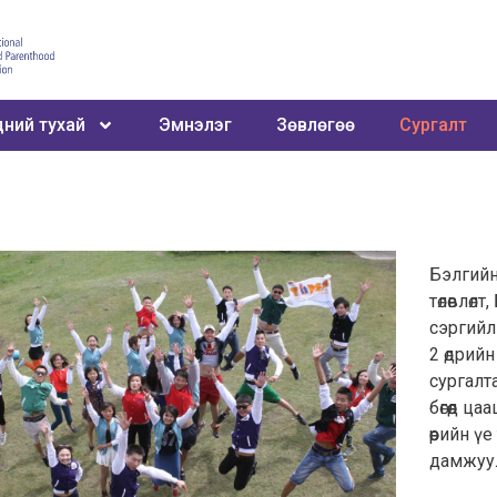
ний тухай
Эмнэлэг
Зөвлөгөө
Сургалт
Бэлгийн
төлөвлөл
сэргийл
2 өдрий
сургалт
бөгөөд ц
өөрийн 
дамжуу