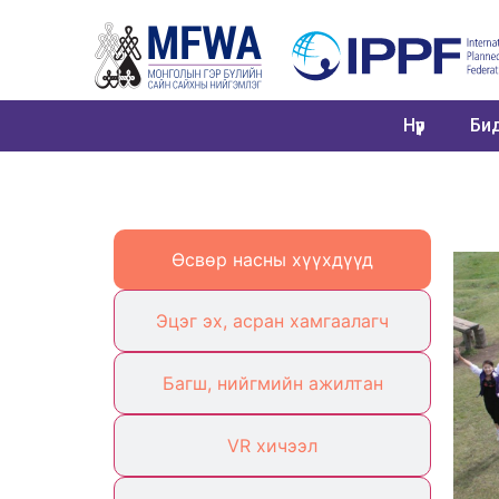
Нүүр
Бид
Өсвөр насны хүүхдүүд
Эцэг эх, асран хамгаалагч
Багш, нийгмийн ажилтан
VR хичээл