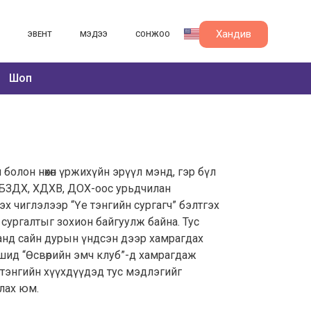
Хандив
ЭВЕНТ
МЭДЭЭ
СОНЖОО
Шоп
 болон нөхөн үржихүйн эрүүл мэнд, гэр бүл
т, БЗДХ, ХДХВ, ДОХ-оос урьдчилан
эх чиглэлээр “Үе тэнгийн сургагч” бэлтгэх
н сургалтыг зохион байгуулж байна. Тус
анд сайн дурын үндсэн дээр хамрагдах
аашид “Өсвөрийн эмч клуб”-д хамрагдаж
үе тэнгийн хүүхдүүдэд тус мэдлэгийг
лах юм.