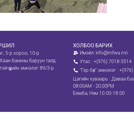
ЙРШИЛ
ХОЛБОО БАРИХ
Имэйл: info@mfwa.mn
эг, 5-р хороо, 10-р
Хаан банкны баруун талд
Утас : +(976) 7018-3514
тэйчүүдийн эмнэлэг 89/3-р
''Гэр бүл" эмнэлэг : +(97
Цагийн хуваарь : Даваа-Ба
08:00AM - 20:00PM
Бямба, Ням 10.00-18.00