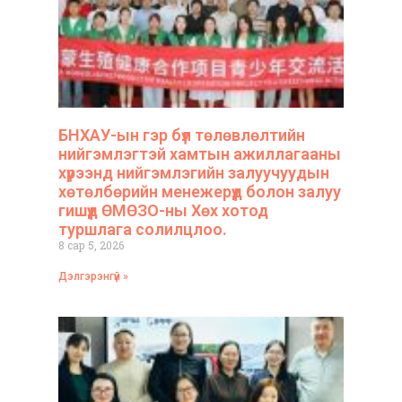
БНХАУ-ын гэр бүл төлөвлөлтийн
нийгэмлэгтэй хамтын ажиллагааны
хүрээнд нийгэмлэгийн залуучуудын
хөтөлбөрийн менежерүүд болон залуу
гишүүд ӨМӨЗО-ны Хөх хотод
туршлага солилцлоо.
8 сар 5, 2026
Дэлгэрэнгүй »