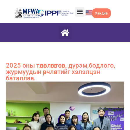
Хандив
2025 оны төлөвлөгөө төсөв, дүрэм,бодлого,
журмуудын өөрчлөлтийг хэлэлцэн
баталлаа.