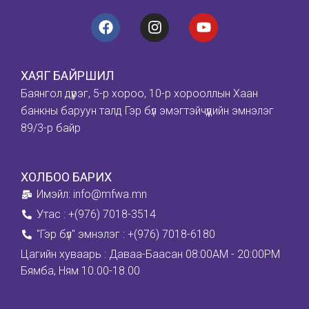
ХАЯГ БАЙРШИЛ
Баянгол дүүрэг, 5-р хороо, 10-р хорооллын Хаан
банкны баруун талд Гэр бүл эмэгтэйчүүдийн эмнэлэг
89/3-р байр
ХОЛБОО БАРИХ
Имэйл: info@mfwa.mn
Утас : +(976) 7018-3514
''Гэр бүл" эмнэлэг : +(976) 7018-6180
Цагийн хуваарь : Даваа-Баасан 08:00AM - 20:00PM
Бямба, Ням 10.00-18.00