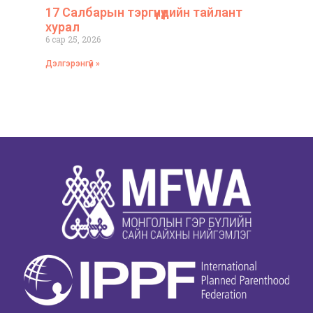
17 Салбарын тэргүүнүүдийн тайлант
хурал
6 сар 25, 2026
Дэлгэрэнгүй »