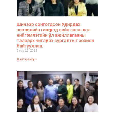
Шинээр сонгогдсон Удирдах
зөвлөлийн гишүүдэд сайн засаглал
нийгэмлэгийн үйл ажиллагааны
талаарх чиглүүлэх сургалтыг зохион
байгууллаа.
6 сар 25, 2026
Дэлгэрэнгүй »