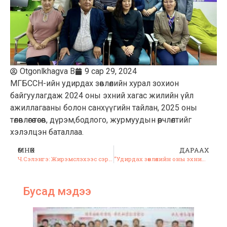
Otgonlkhagva B
9 сар 29, 2024
МГБССН-ийн удирдах зөвлөлийн хурал зохион
байгуулагдаж 2024 оны эхний хагас жилийн үйл
ажиллагааны болон санхүүгийн тайлан, 2025 оны
төлөвлөгөө төсөв, дүрэм,бодлого, журмуудын өөрчлөлтийг
хэлэлцэн баталлаа.
ӨМНӨХ
ДАРААХ
Ч.Сэлэнгэ: Жирэмслэхээс сэргийлэх эм хэрэгслийн улсын төсөв нь Засгийн газрын эрүүл мэндийн нийт зардлын дөнгөж 0,02%-0,05%-ийг эзэлдэг
“Удирдах зөвлөлийн оны эхний улирлын ээлжит хурал амжилттай зохион байгуулагдлаа.”
Бусад мэдээ