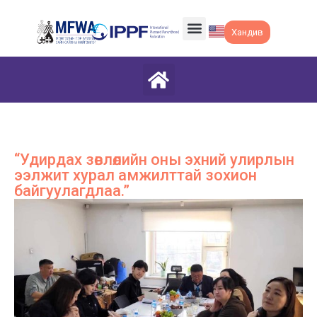
Хандив
“Удирдах зөвлөлийн оны эхний улирлын
ээлжит хурал амжилттай зохион
байгуулагдлаа.”