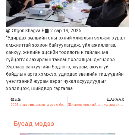
Otgonlkhagva B
2 сар 19, 2025
“Удирдах зөвлөлийн оны эхний улирлын ээлжит хурал
амжилттай зохион байгуулагдаж, үйл ажиллагаа,
санхүү, жилийн эцсийн тооллогын тайлан, мөн
гүйцэтгэх захирлын тайланг хэлэлцэн дүгнэлээ.
Хурлаар санхүүгийн бодлого, журам, аюулгүй
байдлын арга хэмжээ, удирдах зөвлөлийн гишүүдийн
үнэлгээний журам зэрэг чухал асуудлуудыг
хэлэлцэж, шийдвэр гаргалаа.
ӨМНӨХ
ДАРААХ
2025 оны төлөвлөгөө төсөв, дүрэм,бодлого, журмуудын өөрчлөлтийг хэлэлцэн баталлаа.
Шинээр ерөнхийлөгч, удирдах зөвлөлөө сонгогдлоо.
Бусад мэдээ