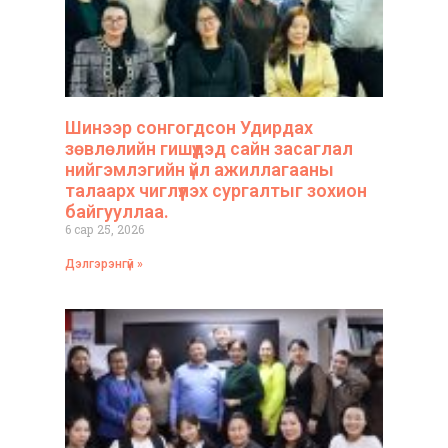
Шинээр сонгогдсон Удирдах
зөвлөлийн гишүүдэд сайн засаглал
нийгэмлэгийн үйл ажиллагааны
талаарх чиглүүлэх сургалтыг зохион
байгууллаа.
6 сар 25, 2026
Дэлгэрэнгүй »