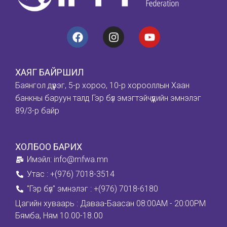
ХАЯГ БАЙРШИЛ
Баянгол дүүрэг, 5-р хороо, 10-р хорооллын Хаан
банкны баруун талд Гэр бүл эмэгтэйчүүдийн эмнэлэг
89/3-р байр
ХОЛБОО БАРИХ
Имэйл: info@mfwa.mn
Утас : +(976) 7018-3514
''Гэр бүл" эмнэлэг : +(976) 7018-6180
Цагийн хуваарь : Даваа-Баасан 08:00AM - 20:00PM
Бямба, Ням 10.00-18.00