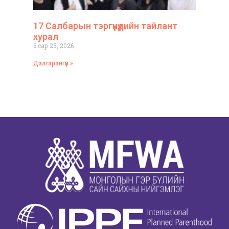
17 Салбарын тэргүүнүүдийн тайлант
хурал
6 сар 25, 2026
Дэлгэрэнгүй »