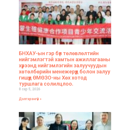
БНХАУ-ын гэр бүл төлөвлөлтийн
нийгэмлэгтэй хамтын ажиллагааны
хүрээнд нийгэмлэгийн залуучуудын
хөтөлбөрийн менежерүүд болон залуу
гишүүд ӨМӨЗО-ны Хөх хотод
туршлага солилцлоо.
8 сар 5, 2026
Дэлгэрэнгүй »