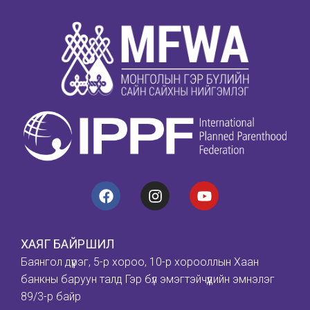
ХАЯГ БАЙРШИЛ
Баянгол дүүрэг, 5-р хороо, 10-р хорооллын Хаан
банкны баруун талд Гэр бүл эмэгтэйчүүдийн эмнэлэг
89/3-р байр