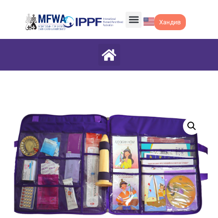
Хандив