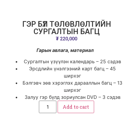
ГЭР БҮЛ ТӨЛӨВЛӨЛТИЙН
СУРГАЛТЫН БАГЦ
₮
220,000
Гарын авлага, материал
Сургалтын үзүүлэн календарь – 25 сэдэв
Эрсдлийн үнэлгээний карт багц – 45
ширхэг
Бэлгэвч зөв хэрэглэх дарааллын багц – 13
ширхэг
Залуу гэр бүлд зориулсан DVD – 3 сэдэв
Add to cart