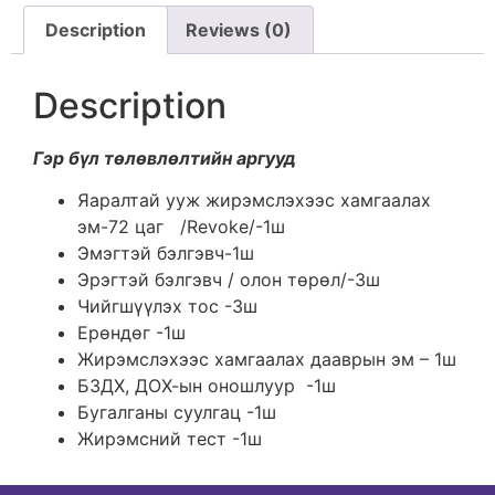
Description
Reviews (0)
Description
Гэр бүл төлөвлөлтийн аргууд
Яаралтай ууж жирэмслэхээс хамгаалах
эм-72 цаг /Revoke/-1ш
Эмэгтэй бэлгэвч-1ш
Эрэгтэй бэлгэвч / олон төрөл/-3ш
Чийгшүүлэх тос -3ш
Ерөндөг -1ш
Жирэмслэхээс хамгаалах дааврын эм – 1ш
БЗДХ, ДОХ-ын оношлуур -1ш
Бугалганы суулгац -1ш
Жирэмсний тест -1ш